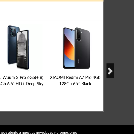
C Wuum S Pro 6Gb(+ 8)
XIAOMI Redmi A7 Pro 4Gb
TCL 50 PRO 
Gb 6.6" HD+ Deep Sky
128Gb 6.9" Black
6.8" FHD+ 8
Bl
nece atento a nuestras novedades y promociones