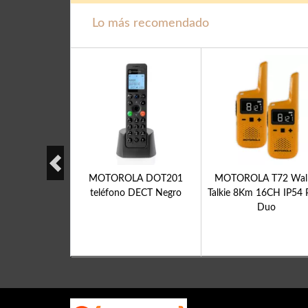
Lo más recomendado
6 International
MOTOROLA DOT201
MOTOROLA T72 Walk
léfono
teléfono DECT Negro
Talkie 8Km 16CH IP54 
Duo