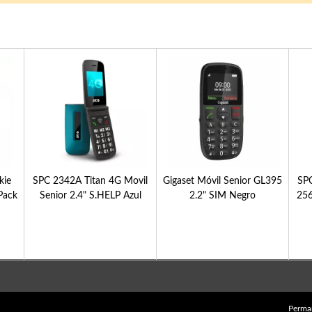
ie
SPC 2342A Titan 4G Movil
Gigaset Móvil Senior GL395
SP
Pack
Senior 2.4" S.HELP Azul
2.2" SIM Negro
256
Perma