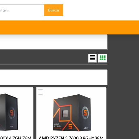
Buscar
00X 4.7GH 76M
AMD RYZEN 5 7600 3.8GHz 38M