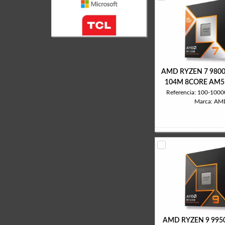
AMD RYZEN 7 980
104M 8CORE AM5 
Referencia: 100-10
Marca: AM
AMD RYZEN 9 9950