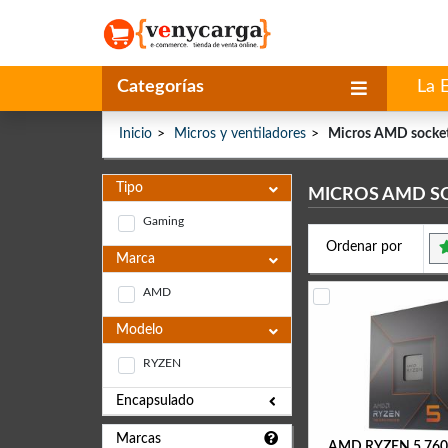
Categorías
La 
Inicio
Micros y ventiladores
Micros AMD socke
Tipo
MICROS AMD S
Gaming
Ordenar por
Marca
AMD
Modelo
RYZEN
Encapsulado
Marcas
AMD RYZEN 5 760