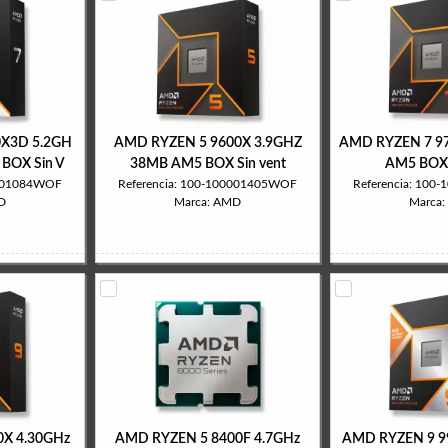
0X3D 5.2GH
AMD RYZEN 5 9600X 3.9GHZ
AMD RYZEN 7 97
BOX Sin V
38MB AM5 BOX Sin vent
AM5 BOX 
0001084WOF
Referencia: 100-100001405WOF
Referencia: 10
D
Marca: AMD
Marca
X 4.30GHz
AMD RYZEN 5 8400F 4.7GHz
AMD RYZEN 9 9