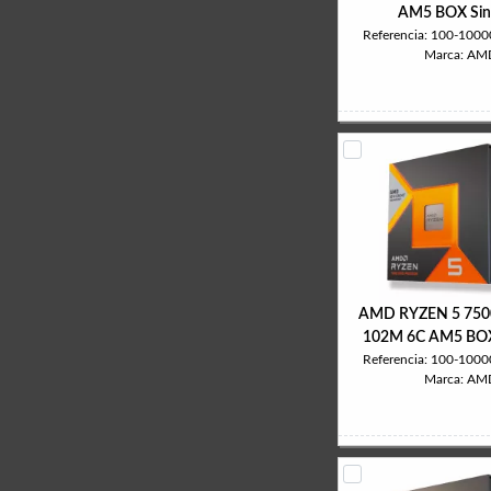
AM5 BOX Sin
Referencia: 100-10
Marca: AM
AMD RYZEN 5 750
102M 6C AM5 BOX 
Referencia: 100-10
Marca: AM