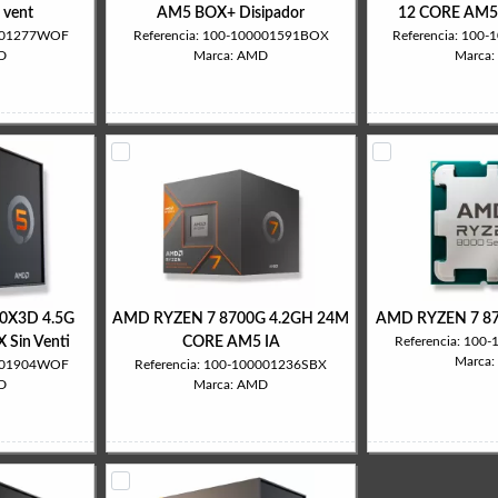
 vent
AM5 BOX+ Disipador
12 CORE AM5 
0001277WOF
Referencia: 100-100001591BOX
Referencia: 10
D
Marca: AMD
Marca
0X3D 4.5G
AMD RYZEN 7 8700G 4.2GH 24M
AMD RYZEN 7 87
Sin Venti
CORE AM5 IA
Referencia: 10
Marca
0001904WOF
Referencia: 100-100001236SBX
D
Marca: AMD