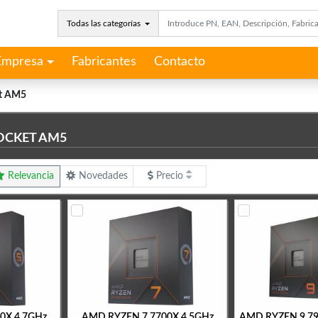
Todas las categorías
Empresa
Fabricantes
Contacto
t AM5
OCKET AM5
Relevancia
Novedades
Precio
0X 4.7GHz
AMD RYZEN 7 7700X 4.5GHz
AMD RYZEN 9 79