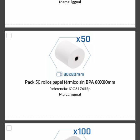
Marca: iggual
Pack 50 rollos papel térmico sin BPA 80X80mm
Referencia: IGG317655p
Marca: iggual