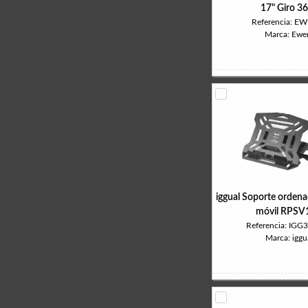
17" Giro 3
Referencia: E
Marca: Ewe
iggual Soporte ordenad
móvil RPSV
Referencia: IGG
Marca: iggu