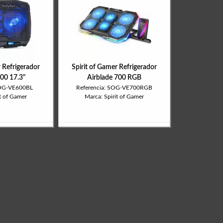
r Refrigerador
Spirit of Gamer Refrigerador
600 17.3"
Airblade 700 RGB
SOG-VE600BL
Referencia: SOG-VE700RGB
t of Gamer
Marca: Spirit of Gamer