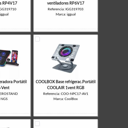
es RP4V17
ventiladores RP6V17
 IGG319710
Referencia: IGG319703
iggual
Marca: iggual
radora Portátil
COOLBOX Base refrigerac.Portátil
6 Vent
COOLAIR 1vent RGB
 HEROSTAND
Referencia: COO-NPC17-AV1
: NGS
Marca: CoolBox