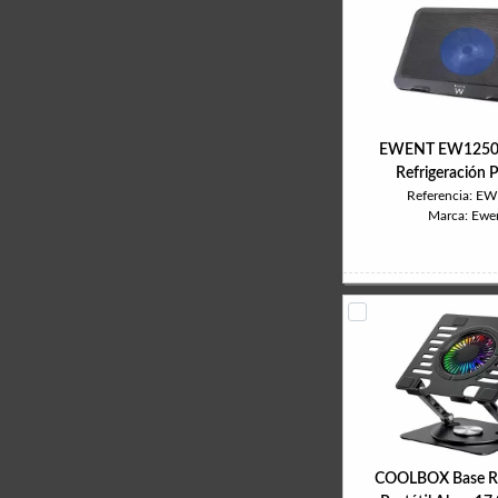
EWENT EW1250 
Refrigeración P
Referencia: E
Marca: Ewe
COOLBOX Base Re