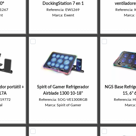
60º
DockingStation 7 en 1
ventilador
W1267
Referencia: EW1269
Referencia:
nt
Marca: Ewent
Marca: 
or portátil +
Spirit of Gamer Refrigerador
NGS Base Refrige
17A
Airblade 1300 10-18"
15, 6" 
319772
Referencia: SOG-VE1300RGB
Referencia:
al
Marca: Spirit of Gamer
Marca