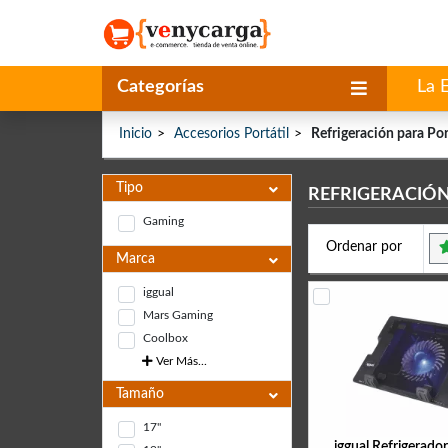
Categorías
La 
Inicio
Accesorios Portátil
Refrigeración para Por
Tipo
REFRIGERACIÓN
Gaming
Ordenar por
Marca
iggual
Mars Gaming
Coolbox
Ver Más...
Tamaño
17"
iggual Refrigerador