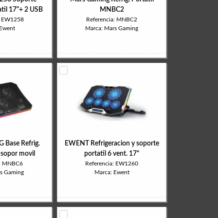
atil 17"+ 2 USB
MNBC2
a: EW1258
Referencia: MNBC2
 Ewent
Marca: Mars Gaming
Base Refrig.
EWENT Refrigeracion y soporte
+ sopor movil
portatil 6 vent. 17"
a: MNBC6
Referencia: EW1260
rs Gaming
Marca: Ewent