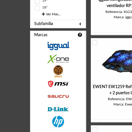
19"
ventilador R
18"
Referencia: IGG
Ver Más...
Marca: iggu
Subfamilia
Marcas
EWENT EW1259 Refri
+ 2 puertos
Referencia: E
Marca: Ewe