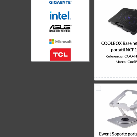
COOLBOX Base ref
portatil NCP
Referencia: COO-
Marca: Cool
Ewent Soporte porta