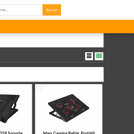
Buscar
58 Soporte
Mars Gaming Refrig. Portátil