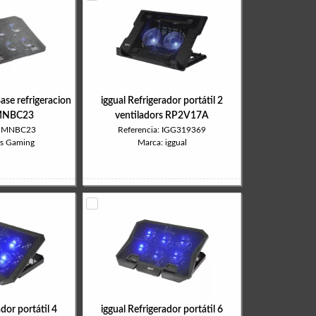
e refrigeracion
iggual Refrigerador portátil 2
 MNBC23
ventiladors RP2V17A
a: MNBC23
Referencia: IGG319369
rs Gaming
Marca: iggual
ador portátil 4
iggual Refrigerador portátil 6