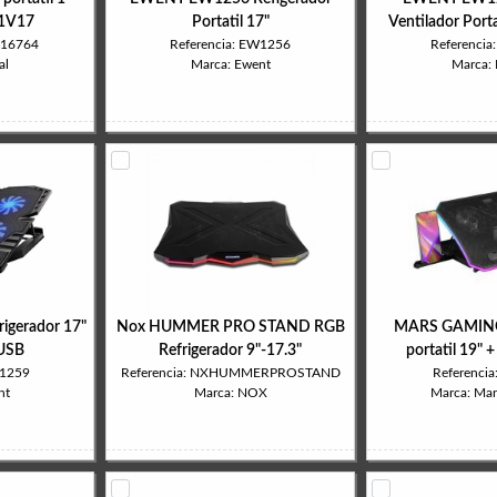
P1V17
Portatil 17"
Ventilador Port
316764
Referencia: EW1256
Referenci
al
Marca: Ewent
Marca:
gerador 17"
Nox HUMMER PRO STAND RGB
MARS GAMING 
 USB
Refrigerador 9"-17.3"
portatil 19" 
W1259
Referencia: NXHUMMERPROSTAND
Referenci
nt
Marca: NOX
Marca: Ma