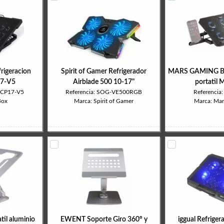
rigeracion
Spirit of Gamer Refrigerador
MARS GAMING Bas
17-V5
Airblade 500 10-17"
portatil
NCP17-V5
Referencia: SOG-VE500RGB
Referenci
Box
Marca: Spirit of Gamer
Marca: Ma
til aluminio
EWENT Soporte Giro 360º y
iggual Refriger