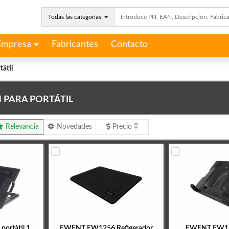
Todas las categorías
Empresa
Fabricantes
Contacto
tátil
 PARA PORTÁTIL
Relevancia
Novedades
Precio
 portátil 1
EWENT EW1256 Refigerador
EWENT EW12